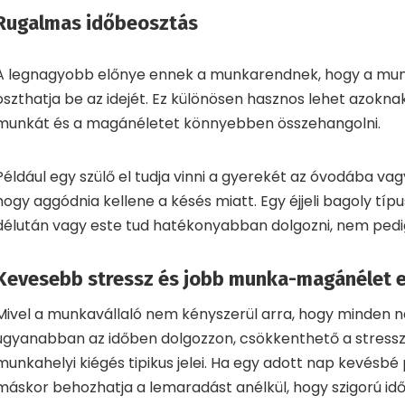
Rugalmas időbeosztás
A legnagyobb előnye ennek a munkarendnek, hogy a mu
oszthatja be az idejét. Ez különösen hasznos lehet azoknak
munkát és a magánéletet könnyebben összehangolni.
Például egy szülő el tudja vinni a gyerekét az óvodába vag
hogy aggódnia kellene a késés miatt. Egy éjjeli bagoly tí
délután vagy este tud hatékonyabban dolgozni, nem pedi
Kevesebb stressz és jobb munka-magánélet 
Mivel a munkavállaló nem kényszerül arra, hogy minden 
ugyanabban az időben dolgozzon, csökkenthető a stressz 
munkahelyi kiégés tipikus jelei. Ha egy adott nap kevésbé
máskor behozhatja a lemaradást anélkül, hogy szigorú id