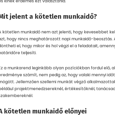
és kinek érdemes ezt választania.
Mit jelent a kötetlen munkaidő?
A kötetlen munkaidő nem azt jelenti, hogy kevesebbet kel
azt, hogy nincs meghatározott napi munkaidő-beosztás.
döntheti el, hogy mikor és hol végzi el a feladatait, amen
határidőre teljesíti.
Ez a munkarend leginkább olyan pozíciókban fordul elő, 
eredménye számít, nem pedig az, hogy valaki mennyi időt t
mögött. Jellemzően szellemi munkát végző alkalmazottak
például projektmenedzsereknél, értékesítőknél, tanácsad
szakembereknél.
A kötetlen munkaidő előnyei