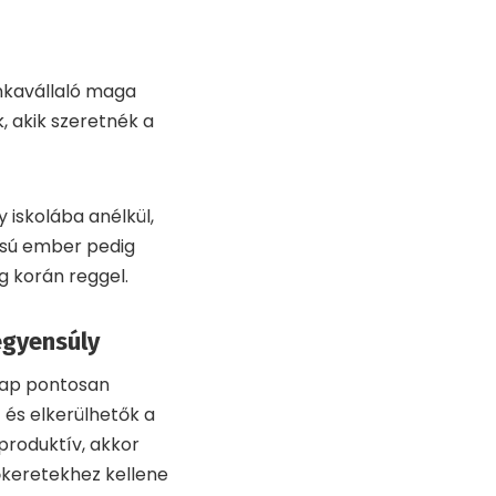
nkavállaló maga
, akik szeretnék a
y iskolába anélkül,
pusú ember pedig
g korán reggel.
egyensúly
nap pontosan
és elkerülhetők a
 produktív, akkor
őkeretekhez kellene