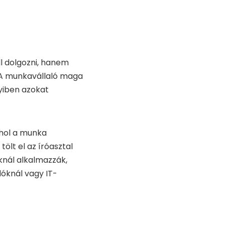
l dolgozni, hanem
 A munkavállaló maga
nyiben azokat
ahol a munka
ölt el az íróasztal
nál alkalmazzák,
óknál vagy IT-