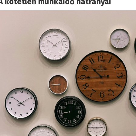
A kötetlen munkaidő hátrányai