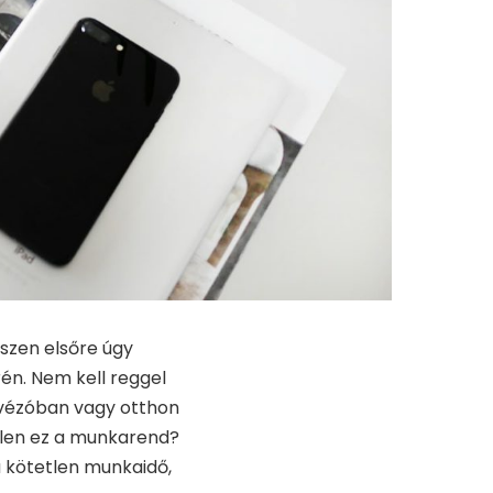
szen elsőre úgy
én. Nem kell reggel
kávézóban vagy otthon
őtlen ez a munkarend?
a kötetlen munkaidő,