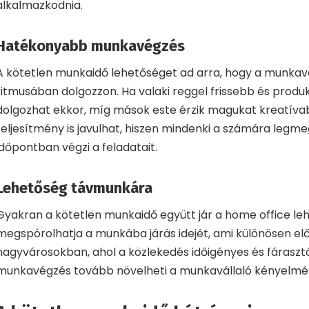
alkalmazkodnia.
Hatékonyabb munkavégzés
A kötetlen munkaidő lehetőséget ad arra, hogy a munkavál
ritmusában dolgozzon. Ha valaki reggel frissebb és produ
dolgozhat ekkor, míg mások este érzik magukat kreatíva
teljesítmény is javulhat, hiszen mindenki a számára legm
időpontban végzi a feladatait.
Lehetőség távmunkára
Gyakran a kötetlen munkaidő együtt jár a home office leh
megspórolhatja a munkába járás idejét, ami különösen el
nagyvárosokban, ahol a közlekedés időigényes és fárasztó
munkavégzés tovább növelheti a munkavállaló kényelmé