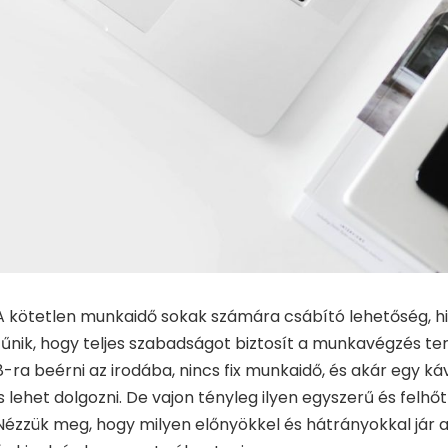
A kötetlen munkaidő sokak számára csábító lehetőség, hi
tűnik, hogy teljes szabadságot biztosít a munkavégzés ter
8-ra beérni az irodába, nincs fix munkaidő, és akár egy 
is lehet dolgozni. De vajon tényleg ilyen egyszerű és felh
Nézzük meg, hogy milyen előnyökkel és hátrányokkal jár 