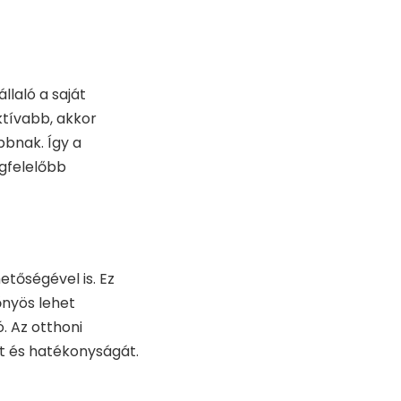
laló a saját
ktívabb, akkor
bbnak. Így a
egfelelőbb
etőségével is. Ez
őnyös lehet
. Az otthoni
t és hatékonyságát.